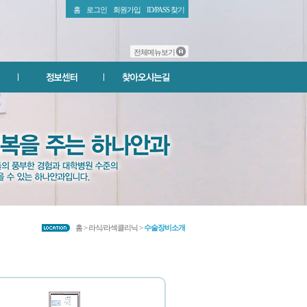
홈
로그인
회원가입
ID/PASS 찾기
전체메뉴보기
홈 > 라식/라섹클리닉 >
수술장비소개