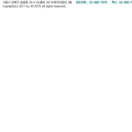
회원약관
개인정보 보호방
진료시간안
찾아오시는길
비급여진료표
침
내