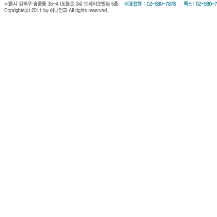
회원약관
개인정보 보호방
진료시간안
찾아오시는길
비급여진료표
침
내