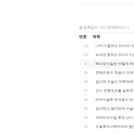
총 등록글수 : 102 / 현재페이지 : 1
번호
제목
나이가 들어도 라식이 
102
녹내장 환자도 ICL이 가
101
백내장수술은 어떻게 하
콘텍트렌즈 착용이 각막
99
검사와 수술이 하루안에
98
근시 진행속도를 늦춰주
97
라섹수술후 부작용이 라
96
검사하고 얼마만에 수술
95
각막이식수술 후의 난시
94
수술후의시력저하의 원
93