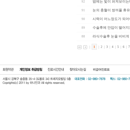
밤에는 빛이 퍼져보이는데
92
눈의 충혈이 쌍꺼풀 휴유
91
시력이 어느정도가 되어
90
수술후에 안압이 떨어지는
89
라식수술후 눈을 비비게 
88
1
2
3
4
5
6
7
회원약관
개인정보 보호방
진료시간안
찾아오시는길
비급여진료표
침
내