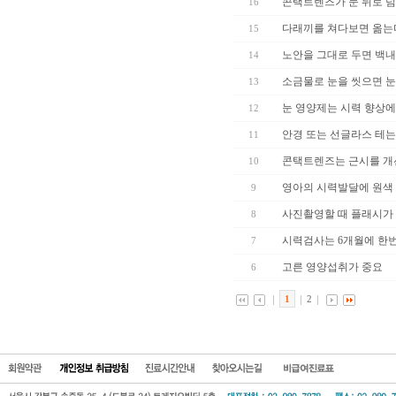
콘택트렌즈가 눈 뒤로 
16
다래끼를 쳐다보면 옮는
15
노안을 그대로 두면 백내
14
소금물로 눈을 씻으면 눈
13
눈 영양제는 시력 향상에
12
안경 또는 선글라스 테는
11
콘택트렌즈는 근시를 개
10
영아의 시력발달에 원색 
9
사진촬영할 때 플래시가
8
시력검사는 6개월에 한
7
고른 영양섭취가 중요
6
1
2
회원약관
개인정보 보호방
진료시간안
찾아오시는길
비급여진료표