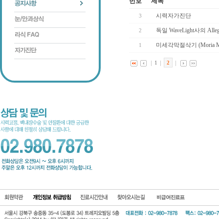
번호
제목
시력자가진단
3
독일 WaveLight사의 Al
2
미세각막절삭기 (Moria Mic
1
1
2
회원약관
개인정보 보호방
진료시간안
찾아오시는길
비급여진료표