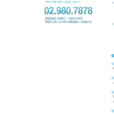
1
:
2
:
3
:
:
4