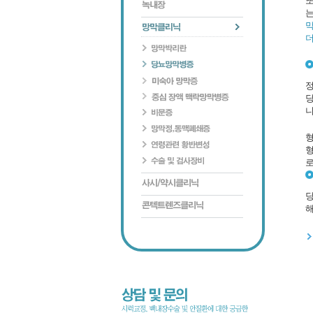
또
는
막
더
정
당
니
형
로
당
해