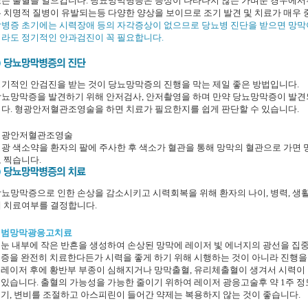
는 출혈을 일으킵니다. 당뇨망막병증은 증상이 나타나지 않는 가벼운 경우에서
 치명적 질병이 유발되는등 다양한 양상을 보이므로 조기 발견 및 치료가 매우
병증 초기에는 시력장애 등의 자각증상이 없으므로 당뇨병 진단을 받으면 망막
라도 정기적인 안과검진이 꼭 필요합니다.
기적인 안검진을 받는 것이 당뇨망막증의 진행을 막는 제일 좋은 방법입니다.
뇨망막증을 발견하기 위해 안저검사, 안저촬영을 하며 만약 당뇨망막증이 발견되
다. 형광안저혈관조영술을 하면 치료가 필요한지를 쉽게 판단할 수 있습니다.
형광안저혈관조영술
광 색소약을 환자의 팔에 주사한 후 색소가 혈관을 통해 망막의 혈관으로 가면
 찍습니다.
뇨망막증으로 인한 손상을 감소시키고 시력회복을 위해 환자의 나이, 병력, 생
 치료여부를 결정합니다.
범망막광응고치료
눈 내부에 작은 반흔을 생성하여 손상된 망막에 레이저 빛 에너지의 광선을 집중
증을 완전히 치료한다든가 시력을 좋게 하기 위해 시행하는 것이 아니라 진행을
레이저 후에 황반부 부종이 심해지거나 망막출혈, 유리체출혈이 생겨서 시력이 더
있습니다. 출혈의 가능성을 가능한 줄이기 위하여 레이저 광응고술후 약 1주 정
기, 변비를 조절하고 아스피린이 들어간 약제는 복용하지 않는 것이 좋습니다.