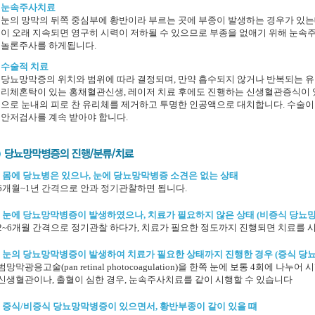
눈속주사치료
눈의 망막의 뒤쪽 중심부에 황반이라 부르는 곳에 부종이 발생하는 경우가 있는데
이 오래 지속되면 영구히 시력이 저하될 수 있으므로 부종을 없애기 위해 눈속
놀론주사를 하게됩니다.
수술적 치료
당뇨망막증의 위치와 범위에 따라 결정되며, 만약 흡수되지 않거나 반복되는 유
리체혼탁이 있는 홍채혈관신생, 레이저 치료 후에도 진행하는 신생혈관증식이 
으로 눈내의 피로 찬 유리체를 제거하고 투명한 인공액으로 대치합니다. 수술
안저검사를 계속 받아야 합니다.
) 몸에 당뇨병은 있으나, 눈에 당뇨망막병증 소견은 없는 상태
 6개월~1년 간격으로 안과 정기관찰하면 됩니다.
) 눈에 당뇨망막병증이 발생하였으나, 치료가 필요하지 않은 상태 (비증식 당뇨
 2~6개월 간격으로 정기관찰 하다가, 치료가 필요한 정도까지 진행되면 치료를 
) 눈의 당뇨망막병증이 발생하여 치료가 필요한 상태까지 진행한 경우 (증식 당
 범망막광응고술(pan retinal photocoagulation)을 한쪽 눈에 보통 4회에 나누
 신생혈관이나, 출혈이 심한 경우, 눈속주사치료를 같이 시행할 수 있습니다
) 증식/비증식 당뇨망막병증이 있으면서, 황반부종이 같이 있을 떄