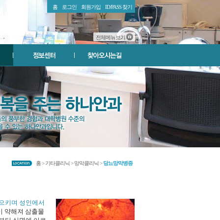
홈
로그인
회원가입
ID/PASS 찾기
전체메뉴보기
홈 > 기타클리닉 > 망막클리닉 >
당뇨망막병증
일으키며 성인에서
이 약해져 삼출물